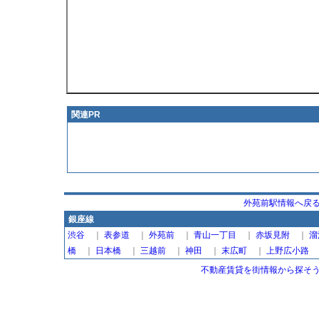
関連PR
外苑前駅情報へ戻
銀座線
渋谷
｜
表参道
｜
外苑前
｜
青山一丁目
｜
赤坂見附
｜
溜
橋
｜
日本橋
｜
三越前
｜
神田
｜
末広町
｜
上野広小路
不動産賃貸を街情報から探そう