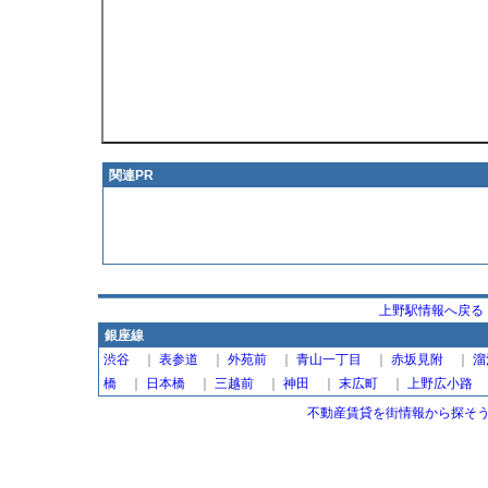
関連PR
上野駅情報へ戻る
銀座線
渋谷
｜
表参道
｜
外苑前
｜
青山一丁目
｜
赤坂見附
｜
溜
橋
｜
日本橋
｜
三越前
｜
神田
｜
末広町
｜
上野広小路
不動産賃貸を街情報から探そう