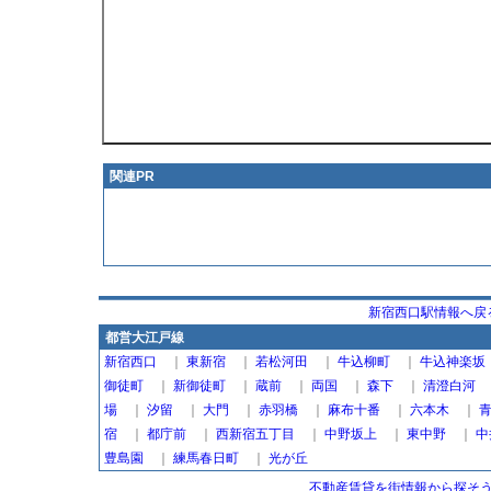
関連PR
新宿西口駅情報へ戻
都営大江戸線
新宿西口
｜
東新宿
｜
若松河田
｜
牛込柳町
｜
牛込神楽坂
御徒町
｜
新御徒町
｜
蔵前
｜
両国
｜
森下
｜
清澄白河
場
｜
汐留
｜
大門
｜
赤羽橋
｜
麻布十番
｜
六本木
｜
宿
｜
都庁前
｜
西新宿五丁目
｜
中野坂上
｜
東中野
｜
中
豊島園
｜
練馬春日町
｜
光が丘
不動産賃貸を街情報から探そう