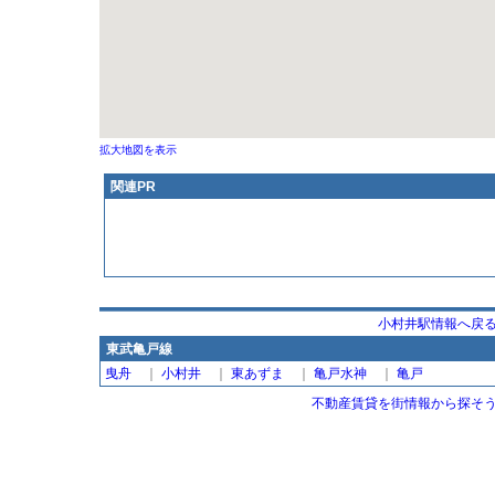
拡大地図を表示
関連PR
小村井駅情報へ戻
東武亀戸線
曳舟
｜
小村井
｜
東あずま
｜
亀戸水神
｜
亀戸
不動産賃貸を街情報から探そう