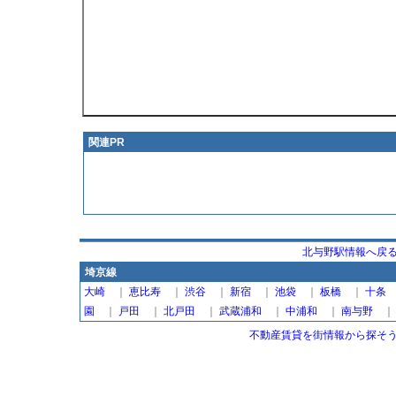
関連PR
北与野駅情報へ戻
埼京線
大崎
｜
恵比寿
｜
渋谷
｜
新宿
｜
池袋
｜
板橋
｜
十条
園
｜
戸田
｜
北戸田
｜
武蔵浦和
｜
中浦和
｜
南与野
不動産賃貸を街情報から探そう