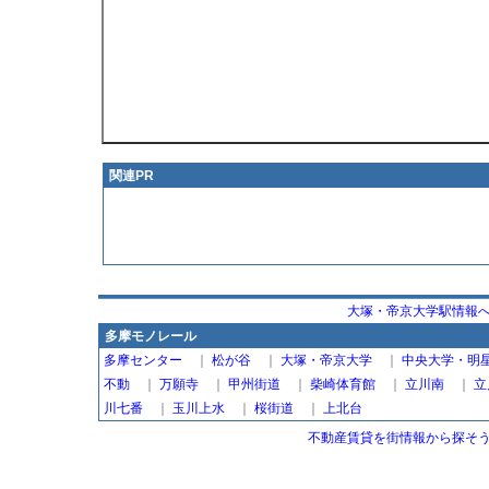
関連PR
大塚・帝京大学駅情報
多摩モノレール
多摩センター
｜
松が谷
｜
大塚・帝京大学
｜
中央大学・明
不動
｜
万願寺
｜
甲州街道
｜
柴崎体育館
｜
立川南
｜
立
川七番
｜
玉川上水
｜
桜街道
｜
上北台
不動産賃貸を街情報から探そう