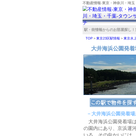
不動産情報‐東京・神奈川・埼玉
駅・街情報からのお部屋探し！
TOP
>
東京23区駅情報
>
東京水
大井海浜公園発着
－大井海浜公園発着場
大井海浜公園発着場は
の園内にあり、京浜運
いる。その向かいには、