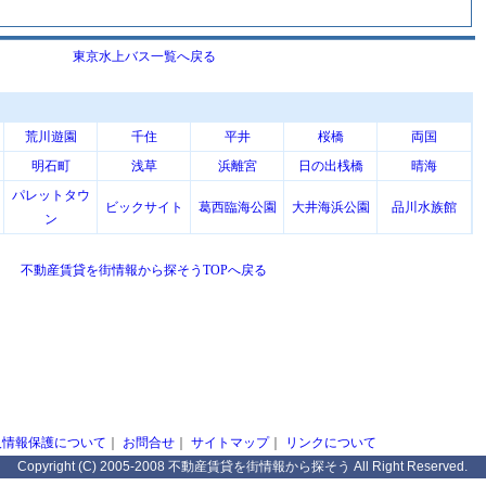
東京水上バス一覧へ戻る
荒川遊園
千住
平井
桜橋
両国
明石町
浅草
浜離宮
日の出桟橋
晴海
パレットタウ
ビックサイト
葛西臨海公園
大井海浜公園
品川水族館
ン
不動産賃貸を街情報から探そうTOPへ戻る
人情報保護について
｜
お問合せ
｜
サイトマップ
｜
リンクについて
Copyright (C) 2005-2008 不動産賃貸を街情報から探そう All Right Reserved.