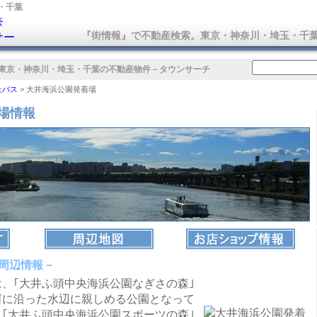
・千葉
『街情報』で不動産検索。東京・神奈川・埼玉・千
東京・神奈川・埼玉・千葉の不動産物件
－タウンサーチ
上バス
>
大井海浜公園発着場
場情報
周辺情報－
、｢大井ふ頭中央海浜公園なぎさの森｣
河に沿った水辺に親しめる公園となって
｢大井ふ頭中央海浜公園スポーツの森｣