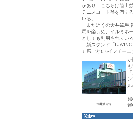
があり、こちらは陸上競
テニスコート等を有す
いる。
また近くの大井競馬場
馬を楽しめ、イルミネ
としても利用されてい
新スタンド「L-WIN
ア席ごとに6インチモニ
が
も
「
ン
ル
発
大井競馬場
運
関連PR