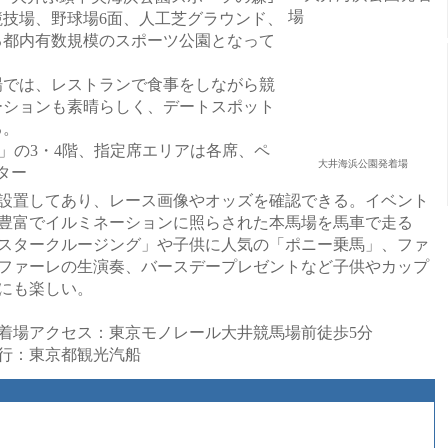
技場、野球場6面、人工芝グラウンド、
る都内有数規模のスポーツ公園となって
では、レストランで食事をしながら競
ーションも素晴らしく、デートスポット
る。
G」の3・4階、指定席エリアは各席、ペ
大井海浜公園発着場
ター
設置してあり、レース画像やオッズを確認できる。イベント
豊富でイルミネーションに照らされた本馬場を馬車で走る
スタークルージング」や子供に人気の「ポニー乗馬」、ファ
ファーレの生演奏、バースデープレゼントなど子供やカップ
にも楽しい。
着場アクセス：東京モノレール大井競馬場前徒歩5分
行：東京都観光汽船