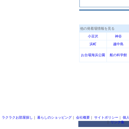
他の発着場情報を見る
小豆沢
神谷
浜町
越中島
お台場海浜公園
船の科学館
ラクラクお部屋探し
｜
暮らしのショッピング
｜
会社概要
｜
サイトポリシー
｜
個
｜
リンク集