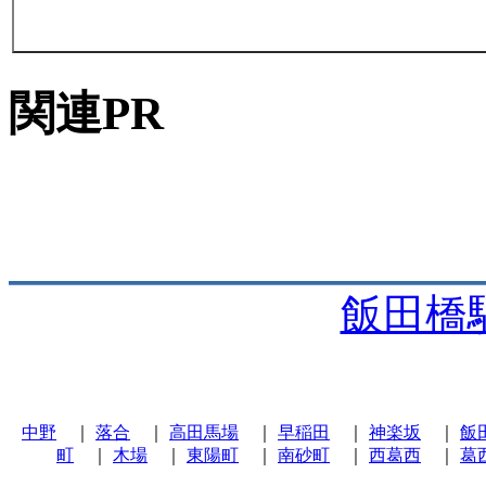
関連PR
飯田橋
中野
｜
落合
｜
高田馬場
｜
早稲田
｜
神楽坂
｜
飯
町
｜
木場
｜
東陽町
｜
南砂町
｜
西葛西
｜
葛