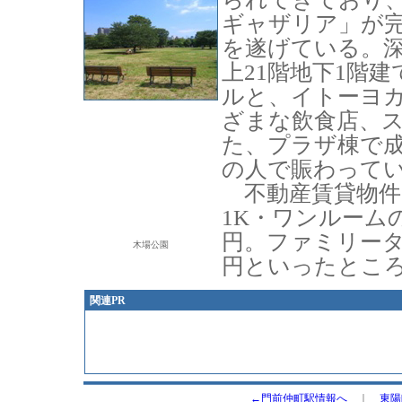
ギャザリア」が
を遂げている。
上21階地下1階
ルと、イトーヨ
ざまな飲食店、
た、プラザ棟で
の人で賑わって
不動産賃貸物件
1K・ワンルームの
円。ファミリータイプ
木場公園
円といったとこ
関連PR
←門前仲町駅情報へ
｜
東陽