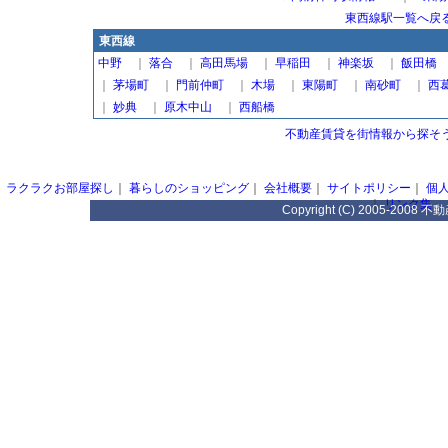
東西線駅一覧へ戻
東西線
中野
｜
落合
｜
高田馬場
｜
早稲田
｜
神楽坂
｜
飯田橋
｜
茅場町
｜
門前仲町
｜
木場
｜
東陽町
｜
南砂町
｜
西
｜
妙典
｜
原木中山
｜
西船橋
不動産賃貸を街情報から探そう
ラクラクお部屋探し
｜
暮らしのショッピング
｜
会社概要
｜
サイトポリシー
｜
個
｜
リンク集
Copyright (C) 2005-2008