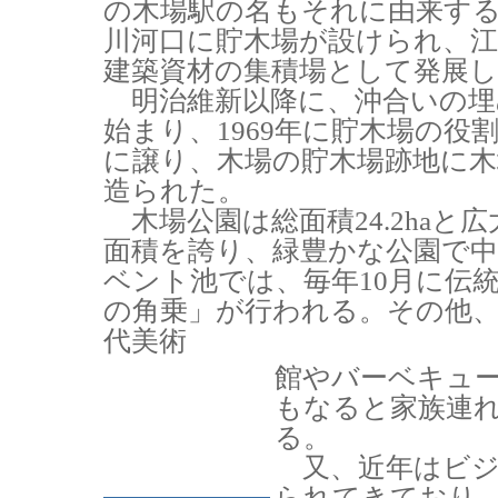
の木場駅の名もそれに由来す
川河口に貯木場が設けられ、江
建築資材の集積場として発展
明治維新以降に、沖合いの埋
始まり、1969年に貯木場の役
に譲り、木場の貯木場跡地に木
造られた。
木場公園は総面積24.2haと
面積を誇り、緑豊かな公園で
ベント池では、毎年10月に伝
の角乗」が行われる。その他
代美術
館やバーベキュ
もなると家族連
る。
又、近年はビジ
られてきており