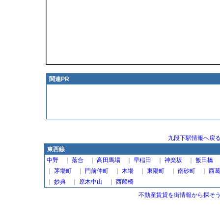
関連PR
九段下駅情報へ戻
東西線
中野
｜
落合
｜
高田馬場
｜
早稲田
｜
神楽坂
｜
飯田橋
｜
茅場町
｜
門前仲町
｜
木場
｜
東陽町
｜
南砂町
｜
西
｜
妙典
｜
原木中山
｜
西船橋
不動産賃貸を街情報から探そう