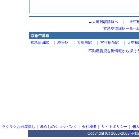
←大鳥居駅情報へ
｜
天空
京急空港線駅一覧へ
京急空港線
京急蒲田駅
｜
糀谷駅
｜
大鳥居駅
｜
穴守稲荷駅
｜
天空橋
不動産賃貸を街情報から探そう
ラクラクお部屋探し
｜
暮らしのショッピング
｜
会社概要
｜
サイトポリシー
｜
個
｜
リンク集
Copyright (C) 2005-2008