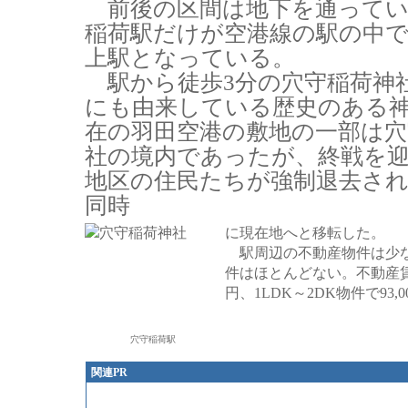
前後の区間は地下を通ってい
稲荷駅だけが空港線の駅の中
上駅となっている。
駅から徒歩3分の穴守稲荷神
にも由来している歴史のある
在の羽田空港の敷地の一部は穴
社の境内であったが、終戦を
地区の住民たちが強制退去さ
同時
に現在地へと移転した。
駅周辺の不動産物件は少な
件はほとんどない。不動産賃料
円、1LDK～2DK物件で93
穴守稲荷駅
関連PR