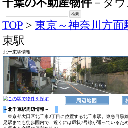
千葉の不動産物件
－タウ
TOP
>
東京～神奈川方面
束駅
北千束駅情報
－北千束駅周辺情報－
東京都大田区北千束2丁目に位置する北千束駅。東急目黒
足駅までも徒歩圏内で、近くには環状7号線が通っているた