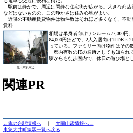
も電車も交通に便利な街だ。
駅前は静かで、周辺は閑静な住宅街が広がる。大きな商店
などはないものの、この静かさは住み心地がよい。
近隣の不動産賃貸物件は物件数はそれほど多くなく、不動
賃料
相場は単身者向けワンルーム77,000円
84,000円ほどで、2人入居向け1LDK～2
っている。ファミリー向け物件はその
都内有数の桜の名所としても知られて
駅からも徒歩圏内で、休日の遊び場と
北千束駅周辺
関連PR
←旗の台駅情報へ
｜
大岡山駅情報へ→
東急大井町線駅一覧へ戻る