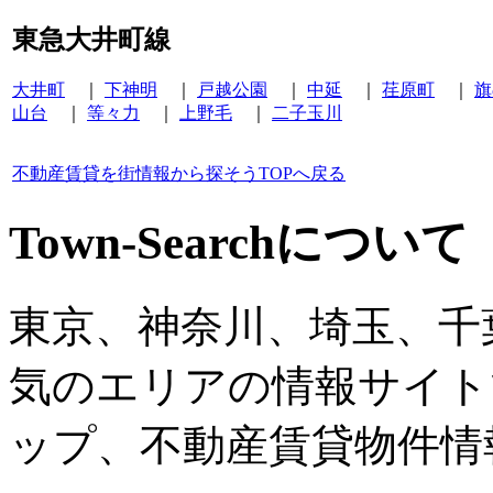
東急大井町線
大井町
｜
下神明
｜
戸越公園
｜
中延
｜
荏原町
｜
旗
山台
｜
等々力
｜
上野毛
｜
二子玉川
不動産賃貸を街情報から探そうTOPへ戻る
Town-Searchについて
東京、神奈川、埼玉、千
気のエリアの情報サイト
ップ、不動産賃貸物件情