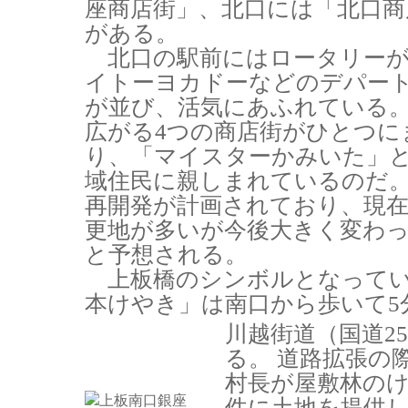
座商店街」、北口には「北口商
がある。
北口の駅前にはロータリーが
イトーヨカドーなどのデパー
が並び、活気にあふれている。
広がる4つの商店街がひとつに
り、「マイスターかみいた」
域住民に親しまれているのだ
再開発が計画されており、現
更地が多いが今後大きく変わ
と予想される。
上板橋のシンボルとなってい
本けやき」は南口から歩いて5
川越街道（国道2
る。 道路拡張の
村長が屋敷林の
件に土地を提供し