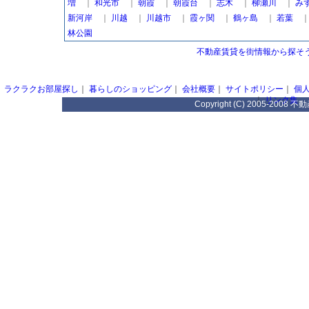
増
｜
和光市
｜
朝霞
｜
朝霞台
｜
志木
｜
柳瀬川
｜
み
新河岸
｜
川越
｜
川越市
｜
霞ヶ関
｜
鶴ヶ島
｜
若葉
林公園
不動産賃貸を街情報から探そう
ラクラクお部屋探し
｜
暮らしのショッピング
｜
会社概要
｜
サイトポリシー
｜
個
｜
リンク集
Copyright (C) 2005-2008