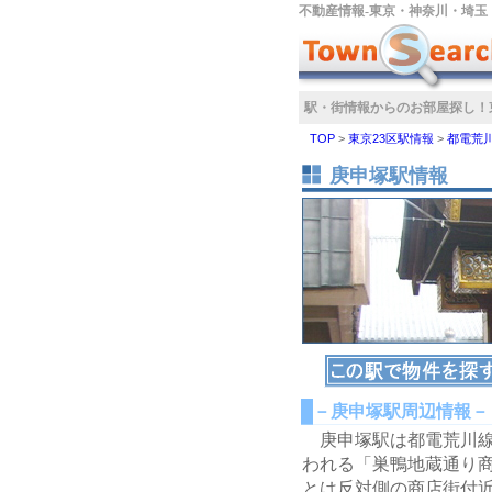
不動産情報‐東京・神奈川・埼玉
駅・街情報からのお部屋探し！
TOP
>
東京23区駅情報
>
都電荒
庚申塚駅情報
－庚申塚駅周辺情報－
庚申塚駅は都電荒川線
われる「巣鴨地蔵通り商
とは反対側の商店街付