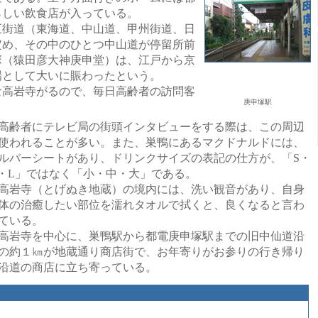
らしい飲食店が入っている。
五街道（東海道、中山道、甲州街道、日
定め、その中のひとつ中山道が停留所前
塚（猿田彦大神庚申堂）は、江戸から京
場として大いに賑わったという。
高岩寺がるので、毎日高齢者の訪問客
庚申塚駅
齢者にテレビ局の街頭インタビューをする際は、この周辺
使われることが多い。また、巣鴨にあるマクドナルドには、
ルバーシートがあり、ドリンクサイズの表記の仕方が、「S・
・L」ではなく「小・中・大」である。
岩寺（とげぬき地蔵）の境内には、洗い観音があり、自身
体の治癒したい部位を濡れタオルで拭くと、良くなると言わ
ている。
岩寺を中心に、巣鴨駅から都電庚申塚駅までの旧中仙道沿
の約１㎞が地蔵通り商店街で、お年寄りがお参りの行き帰り
沿道の商店に立ち寄っている。