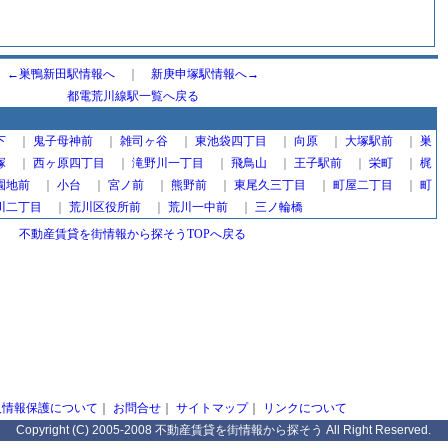
←巣鴨新田駅情報へ
｜
新庚申塚駅情報へ→
都電荒川線駅一覧へ戻る
下
｜
鬼子母神前
｜
雑司ヶ谷
｜
東池袋四丁目
｜
向原
｜
大塚駅前
｜
巣
塚
｜
西ヶ原四丁目
｜
滝野川一丁目
｜
飛鳥山
｜
王子駅前
｜
栄町
｜
梶
園地前
｜
小台
｜
宮ノ前
｜
熊野前
｜
東尾久三丁目
｜
町屋二丁目
｜
町
川二丁目
｜
荒川区役所前
｜
荒川一中前
｜
三ノ輪橋
不動産賃貸を街情報から探そうTOPへ戻る
人情報保護について
｜
お問合せ
｜
サイトマップ
｜
リンクについて
Copyright (C) 2005-2008 不動産賃貸を街情報から探そう All Right Reserved.