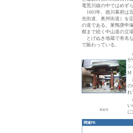
電荒川線の中ではめず
1603年、徳川幕府は
光街道、奥州街道）を
の道である。巣鴨庚申
都まで続く中山道の立
とげぬき地蔵で有名な
で賑わっている。
高
が
シ
M
高
の
れ
高
い
高岩寺
に
関連PR