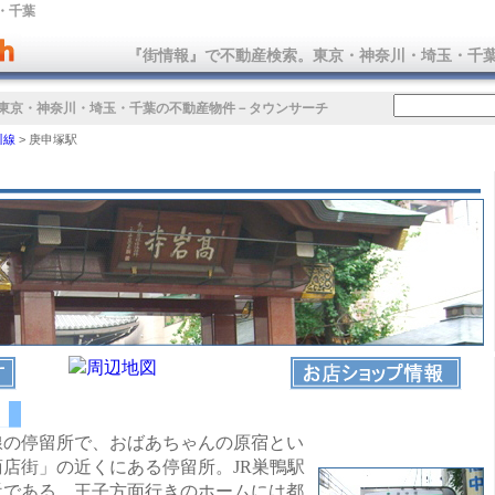
・千葉
『街情報』で不動産検索。東京・神奈川・埼玉・千
東京・神奈川・埼玉・千葉の不動産物件
－タウンサーチ
川線
>
庚申塚駅
の停留所で、おばあちゃんの原宿とい
店街」の近くにある停留所。JR巣鴨駅
近である。王子方面行きのホームには都