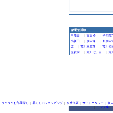
都電荒川線
早稲田
｜
面影橋
｜
学習院
鴨新田
｜
庚申塚
｜
新庚申
原
｜
荒川車庫前
｜
荒川遊
屋駅前
｜
荒川七丁目
｜
荒
ラクラクお部屋探し
｜
暮らしのショッピング
｜
会社概要
｜
サイトポリシー
｜
個
｜
リンク集